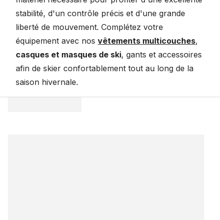
8
8
.
.
stabilité, d'un contrôle précis et d'une grande
9
9
liberté de mouvement. Complétez votre
7
6
équipement avec nos
vêtements multicouches
,
$
$
casques et masques de ski
, gants et accessoires
afin de skier confortablement tout au long de la
saison hivernale.