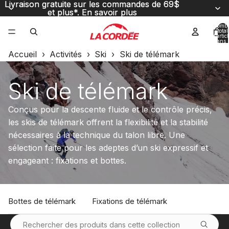
Livraison gratuite sur les commandes de 69$
Livraison gratuite sur les commandes de 69$
et plus*.
et plus*. En savoir plus
En savoir plus
Nombr
total
d’artic
dans l
panier
0
Accueil
›
Activités
›
Ski
›
Ski de télémark
Ski de télémark
Conçus pour la descente fluide et le contrôle précis,
les skis de télémark offrent la flexibilité et la stabilité
nécessaires à la technique du talon libre. Une
sélection faite pour les adeptes d’un ski expressif et
engageant :
fixations
et
bottes
.
Bottes de télémark
Fixations de télémark