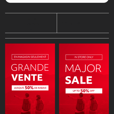
Trier par:
Affiner par
En vedette