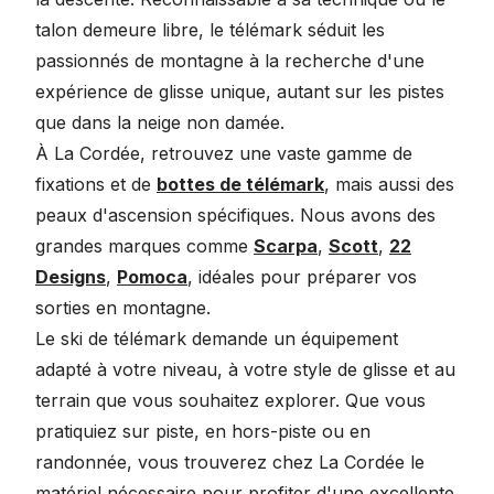
E
E
O
N
4
talon demeure libre, le télémark séduit les
8
9
N
O
4
passionnés de montagne à la recherche d'une
9
9
S
W
9
9
9
A
O
.
expérience de glisse unique, autant sur les pistes
$
$
L
N
5
que dans la neige non damée.
,
,
E
S
0
À La Cordée, retrouvez une vaste gamme de
N
N
F
A
$
O
O
fixations et de
bottes de télémark
, mais aussi des
O
L
W
W
R
E
peaux d'ascension spécifiques. Nous avons des
O
O
1
F
grandes marques comme
Scarpa
,
Scott
,
22
N
N
5
O
Designs
,
Pomoca
, idéales pour préparer vos
S
S
9
R
A
A
.
4
sorties en montagne.
L
L
9
4
Le ski de télémark demande un équipement
E
E
6
9
adapté à votre niveau, à votre style de glisse et au
F
F
$
.
terrain que vous souhaitez explorer. Que vous
O
O
9
R
R
7
pratiquiez sur piste, en hors-piste ou en
5
5
$
randonnée, vous trouverez chez La Cordée le
3
9
matériel nécessaire pour profiter d'une excellente