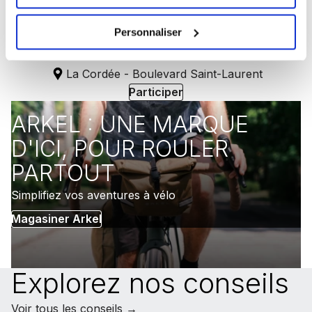
Personnaliser
Tous les mardi à 18 h
La Cordée - Boulevard Saint-Laurent
Participer
ARKEL : UNE MARQUE
D'ICI, POUR ROULER
PARTOUT
Simplifiez vos aventures à vélo
Magasiner Arkel
Explorez nos conseils
Voir tous les conseils →