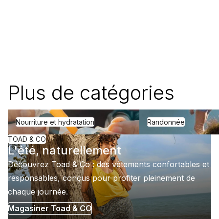
Plus de catégories
Nourriture et hydratation
Randonnée
Nourriture et hydratation
Randonnée
TOAD & CO
L'été, naturellement
Découvrez Toad & Co : des vêtements confortables et
responsables, conçus pour profiter pleinement de
chaque journée.
Magasiner Toad & CO