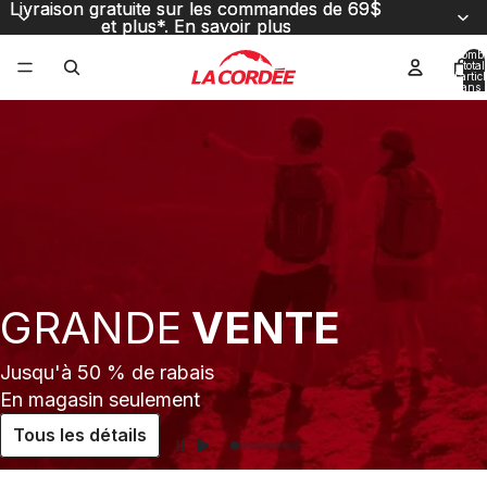
Livraison gratuite sur les commandes de 69$
Livraison gratuite sur les commandes de 69$
et plus*.
et plus*. En savoir plus
En savoir plus
Nombr
total
d’artic
dans l
panier
La Cordée – Vêtements
0
GRANDE
VENTE
Jusqu'à 50 % de rabais
En magasin seulement
Tous les détails