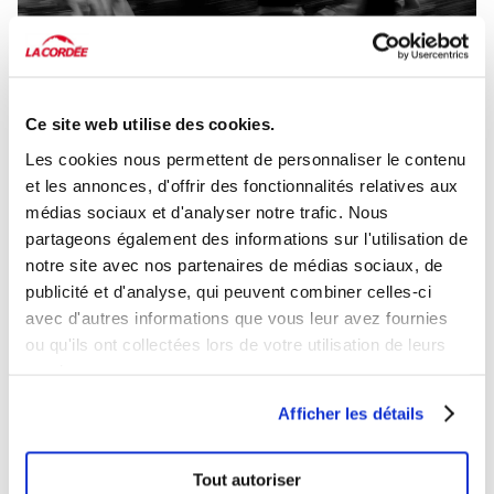
Ce site web utilise des cookies.
Les cookies nous permettent de personnaliser le contenu
et les annonces, d'offrir des fonctionnalités relatives aux
médias sociaux et d'analyser notre trafic. Nous
Tous les mercredis à 18 h
partageons également des informations sur l'utilisation de
La Cordée - Promenades Cathédrale
notre site avec nos partenaires de médias sociaux, de
publicité et d'analyse, qui peuvent combiner celles-ci
Participer
avec d'autres informations que vous leur avez fournies
ou qu'ils ont collectées lors de votre utilisation de leurs
services.
Afficher les détails
Tout autoriser