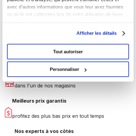
avec d'autres informations que vous leur avez fournies
Accessoires de voyage
Accessoires de vélo
ou qu'ils ont collectées lors de votre utilisation de leurs
Accessoires de
Accessoires de vélo
services.
voyage
Afficher les détails
Livraison gratuite
Tout autoriser
sur les commandes de 69$ et plus
Personnaliser
Cueillette gratuite
dans l'un de nos magasins
Meilleurs prix garantis
profitez des plus bas prix en tout temps
Nos experts à vos côtés