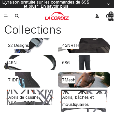
Livraison gratuite sur les commandes de 69$
Livraison gratuite sur les commandes de 69$
et plus*.
et plus*. En savoir plus
En savoir plus
Nombr
total
d’artic
dans l
panier
Collections
0
22 Designs
45NRTH
22 Designs
45NRTH
49N
686
49N
686
7 iDP
7Mesh
7 iDP
7Mesh
Abris de cuisine
Abris, bâches et
Abris de cuisine
Abris, bâches et
moustiquaires
moustiquaires