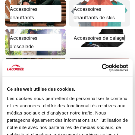
Accessoires chauffants
Accessoires chauffants de
Accessoires
Accessoires
skis
chauffants
chauffants de skis
Accessoires d'escalade
Accessoires de calage
Accessoires
Accessoires de calage
d'escalade
Accessoires de camping
Accessoires de course
Accessoires de
Accessoires de
camping
course
Ce site web utilise des cookies.
Accessoires de sacs à dos
Accessoires de ski
Accessoires de sacs à
Accessoires de ski
Les cookies nous permettent de personnaliser le contenu
dos
et les annonces, d'offrir des fonctionnalités relatives aux
médias sociaux et d'analyser notre trafic. Nous
Accessoires de ski alpin
Accessoires de ski de fond
partageons également des informations sur l'utilisation de
Accessoires de ski
Accessoires de ski de
notre site avec nos partenaires de médias sociaux, de
alpin
fond
publicité et d'analyse, qui peuvent combiner celles-ci