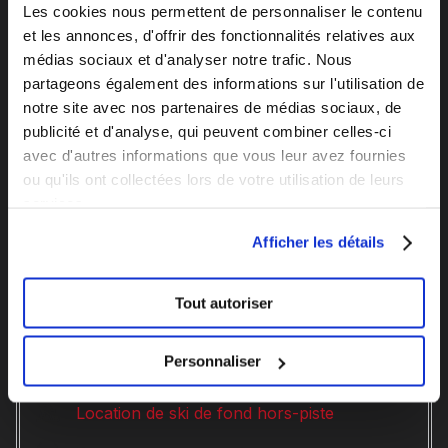
Les cookies nous permettent de personnaliser le contenu
Mardi
10 h 00 à 18 h 00
et les annonces, d'offrir des fonctionnalités relatives aux
médias sociaux et d'analyser notre trafic. Nous
Mercredi
10 h 00 à 18 h 00
partageons également des informations sur l'utilisation de
notre site avec nos partenaires de médias sociaux, de
Jeudi
10 h 00 à 20 h 00
publicité et d'analyse, qui peuvent combiner celles-ci
avec d'autres informations que vous leur avez fournies
Vendredi
10 h 00 à 20 h 00
ou qu'ils ont collectées lors de votre utilisation de leurs
services.
Samedi
09 h 00 à 17 h 00
Afficher les détails
Dimanche
10 h 00 à 17 h 00
Tout autoriser
Services offerts
Personnaliser
Ateliers vélo et ski
Location de ski de fond hors-piste