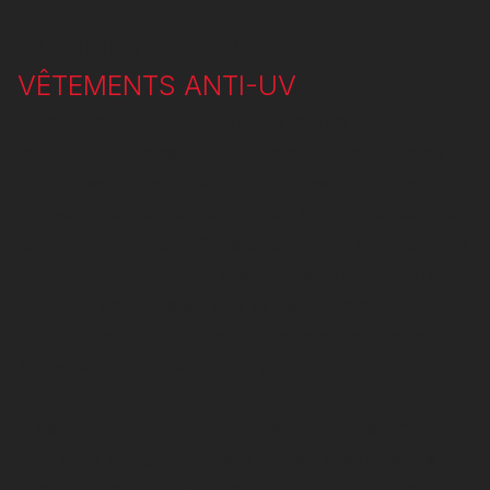
COMMENT BIEN CHOISIR VOS
VÊTEMENTS ANTI-UV
Même quand le ciel est voilé, les rayons UV
continuent de passer et d’atteindre la peau. Comme la
chaleur se fait moins sentir, on a aussi tendance à
sous-estimer l’exposition, surtout lors de sorties plus
longues ou répétées. Dans ce contexte, les vêtements
anti-UV deviennent une base simple et efficace : ils
couvrent les zones les plus exposées (bras, épaules,
nuque) et offrent une protection constante, sans avoir
à y penser tout au long de la journée.
À partir de là, le choix dépend surtout de la façon
dont vous bougez dehors. Il n’existe pas un seul «
bon » vêtement anti-UV, mais plutôt des options