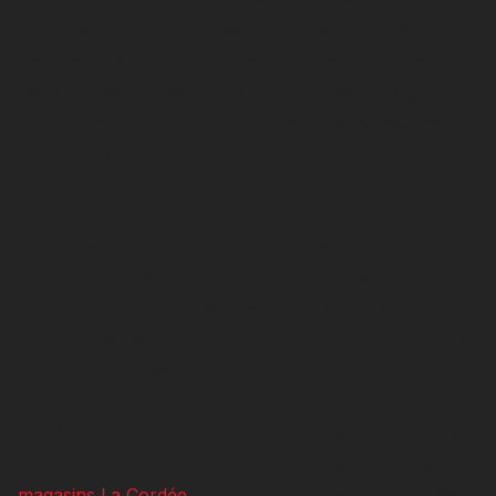
adaptées à différents types de sorties. Certains
modèles misent sur la légèreté et la ventilation pour
les journées actives, tandis que d’autres privilégient
une couverture plus complète pour les expositions
prolongées.
Le facteur UPF donne un bon point de départ, mais il
ne dit pas tout. La coupe, la respirabilité et la
sensation du tissu après plusieurs heures d’activité
jouent un rôle tout aussi important. Au final, le bon
vêtement est souvent celui qu’on finit par oublier une
fois lancé dans son activité.
Et si le choix se complique un peu, c’est normal. C’est
justement là que les conseillers et conseillères des
magasins La Cordée
peuvent vous aider à faire le bon