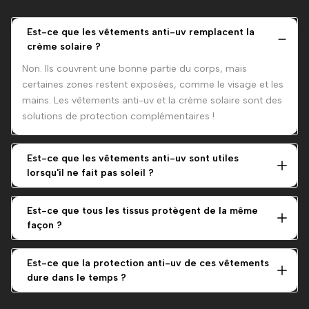
Est-ce que les vêtements anti-uv remplacent la
crème solaire ?
Non. Ils couvrent une bonne partie du corps, mais
certaines zones restent exposées, comme le visage et les
mains. Les vêtements anti-uv et la crème solaire sont des
solutions de protection complémentaires !
Est-ce que les vêtements anti-uv sont utiles
lorsqu'il ne fait pas soleil ?
Oui. Les rayons UV passent à travers les nuages, même
quand le soleil semble moins présent.
Est-ce que tous les tissus protègent de la même
façon ?
Pas du tout. Un coton léger ne protège pas comme un
tissu technique conçu pour bloquer les UV. La fibre
Est-ce que la protection anti-uv de ces vêtements
dure dans le temps ?
utilisée, sa densité et sa résistance à l'humidité font une
véritable différence.
Oui, dans une certaine mesure. Un vêtement anti-UV