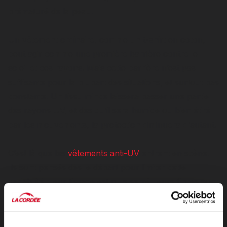
prématuré de la peau.
Un vêtement ordinaire, comme un t-shirt en coton,
peut agir comme une première barrière contre le
soleil et ces rayons. Mais cette barrière n’est pas
suffisante pour la plupart des situations, et surtout pas
constante. Un tissu mince laissera passer une partie
des rayons UV, et dès qu’il sera humide ou bien étiré
par les mouvements, la protection diminuera d'autant.
C’est là que les
vêtements anti-UV
entrent en scène.
Ils sont pensés dès le départ pour limiter cette
variabilité : leur tissage est plus serré, leurs fibres sont
choisies pour rester stables, et l’ensemble du morceau
est conçu pour mieux bloquer les rayons ultraviolets.