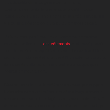
plus durable dans ce genre de variations,
contrairement à de la crème solaire qu'il faudra
réappliquer plusieurs fois dans la journée, surtout si il
y a eu une période de pluie ou qu'on s'est baigné.
Mais ce n’est pas juste une question de protection
solaire. Les tissus de
ces vêtements
sont aussi pensés
pour le confort lorsqu'il fait chaud ! Ils respirent bien,
sèchent rapidement et évacuent l’humidité, ce qui évite
de se sentir collé ou en surchauffe après quelques
heures en mouvement.
C’est souvent là que la différence se sent par rapport
à des vêtements ordinaires lors d'une longue sortie :
on reste couvert et protégé, mais sans surchauffer. Et
dans ce contexte, on comprend vite pourquoi ce type