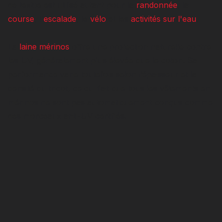
de textile est utilisé autant pour la
randonnée
, la
course
, l'
escalade
, le
vélo
et les
activités sur l'eau
.
La
laine mérinos
offre une protection naturelle contre
les UV, généralement plus élevée que le coton. Sa
performance varie toutefois selon l’épaisseur et la
densité du tricot, ce qui fait que tous les vêtements en
mérinos ne sont pas automatiquement conçus comme
des morceaux anti-UV certifiés.