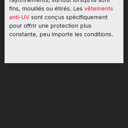
fins, mouillés ou étirés. Les
vêtements
anti-UV
sont conçus spécifiquement
pour offrir une protection plus
constante, peu importe les conditions.
POURQUOI TOUS LES VÊTEMENTS
NE PROTÈGENT PAS CONTRE LES
RAYONS UV
Les rayons UV (soit les rayons UVA et UVB) peuvent
causer des coups de soleil (avec les risques pour la
santé qui y sont associés), ainsi qu'un vieillisement