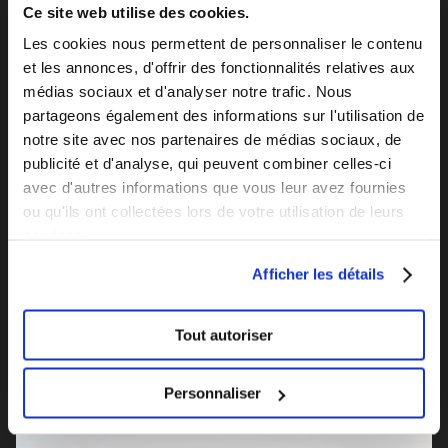
Ce site web utilise des cookies.
Cette performance est indiquée par un facteur appelé
Les cookies nous permettent de personnaliser le contenu
FPRUV (Facteur de Protection contre les Rayons
et les annonces, d'offrir des fonctionnalités relatives aux
Ultra-Violets), ou plus communément UPF (Ultraviolet
médias sociaux et d'analyser notre trafic. Nous
Protection Factor) en anglais. C’est l’équivalent du FPS
partageons également des informations sur l'utilisation de
(Facture de Protection Solaire) ou SPF (Sun
notre site avec nos partenaires de médias sociaux, de
Protection Factor) de la crème solaire, mais appliqué
publicité et d'analyse, qui peuvent combiner celles-ci
avec d'autres informations que vous leur avez fournies
au tissu : le UPF mesure directement la quantité de
ou qu'ils ont collectées lors de votre utilisation de leurs
rayons UV bloqués par le vêtement. Plus le chiffre est
services.
élevé, plus la protection est forte. Un t-shirt en coton
classique aura un indice UPF d'environ 5 à 10, tandis
Afficher les détails
que des vêtements spécifiquement conçus pour
bloquer les rayons UV pourront offrir une protection
Tout autoriser
de 40 ou 50+, et donc bloquer jusqu'à 98% du
rayonnement.
Personnaliser